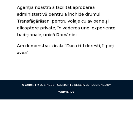
Agenția noastră a facilitat aprobarea
administrativă pentru a închide drumul
Transfăgărășan, pentru voiaje cu avioane și
elicoptere private, în vederea unei experiențe
tradiționale, unică României.
Am demonstrat zicala “Daca ți-l dorești, îl poți
avea”.
© 2018 NTM BUSINESS - ALL RIGHTS RESERVED - DESIGNED BY
WEBNERDS