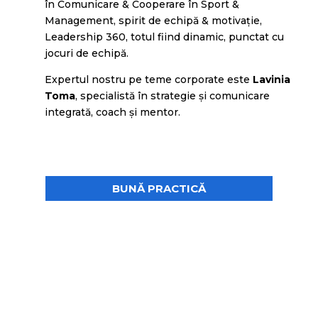
în Comunicare & Cooperare în Sport &
Management, spirit de echipă & motivaţie,
Leadership 360, totul fiind dinamic, punctat cu
jocuri de echipă.
Expertul nostru pe teme corporate este
Lavinia
Toma
, specialistă în strategie şi comunicare
integrată, coach şi mentor.
BUNĂ PRACTICĂ
Stud
Stud
Stud
ii de
ii de
ii de
caz
caz
caz
Rom
Rom
Rom
ână
ână
ână